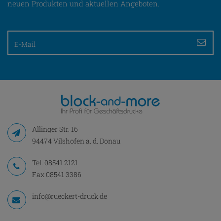
neuen Produkten und aktuellen Angeboten.
Allinger Str. 16
94474 Vilshofen a. d. Donau
Tel.
08541 2121
Fax 08541 3386
info@rueckert-druck.de