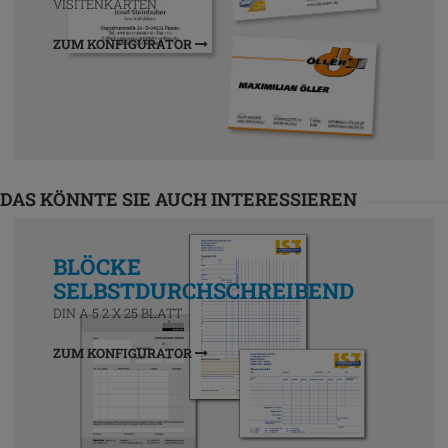
VISITENKARTEN
ZUM KONFIGURATOR
DAS KÖNNTE SIE AUCH INTERESSIEREN
BLÖCKE
SELBSTDURCHSCHREIBEND
DIN A 5 2 X 25 BLATT
ZUM KONFIGURATOR