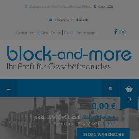
Allinger Str. 16
-
94474
Vilshofen a.d. Donau
08541 2121
info@rueckert-druck.de
Registrieren
Mein Konto
F.A.Q.
Impressum
0
0,00 €
exkl. 19% MwSt. zzgl.
Versandkosten
Preis inkl. 19% MwSt.:
0,00 €
IN DEN WARENKORB