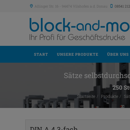
Allinger Str. 16
-
94474
Vilshofen a.d. Donau
08541 21
START
UNSERE PRODUKTE
ÜBER UNS
Sätze selbstdurchs
250 St
Startseite
Produkte
Sät
DIN A 4 3-fach