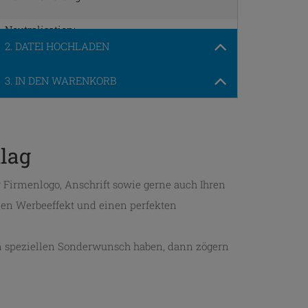
Neutralisation:
nein
2. DATEI HOCHLADEN
Druck randabfallend:
3. IN DEN WARENKORB
Plattenwechsel:
kein Plattenwechsel
Satzkosten:
hlag
keine
r Firmenlogo, Anschrift sowie gerne auch Ihren
Auflage:
250
len Werbeeffekt und einen perfekten
nen speziellen Sonderwunsch haben, dann zögern