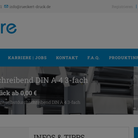
21
info@rueckert-druck.de
Registrieren
KARRIERE | JOBS
KONTAKT
F.A.Q.
PRODUKTIN
chreibend DIN A 4 3-fach
ück ab 0,00 €
ze selbstdurchschreibend DIN A 4 3-fach
INFOS & TIPPS