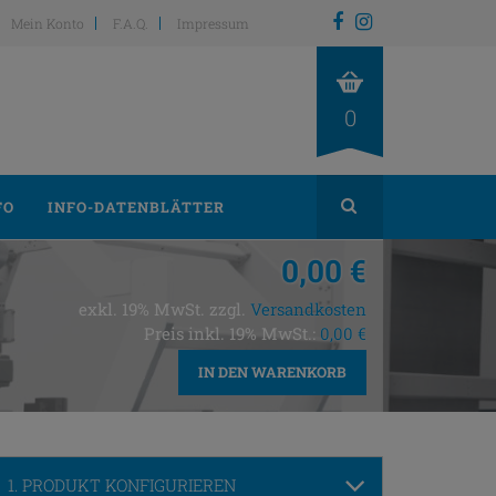
Mein Konto
F.A.Q.
Impressum
0
FO
INFO-DATENBLÄTTER
0,00 €
exkl. 19% MwSt. zzgl.
Versandkosten
Preis inkl. 19% MwSt.:
0,00 €
IN DEN WARENKORB
1. PRODUKT KONFIGURIEREN