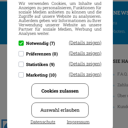
Wir verwenden Cookies, um Inhalte und
Anzeigen zu personalisieren, Funktionen für
soziale Medien anbieten zu können und die
ABONNIEREN SIE UNSEREN NEW
Zugriffe auf unsere Website zu analysieren.
Außerdem geben wir Informationen zu Ihrer
Sie erhalten regelmäßig Information zu
Verwendung unserer Website an unsere
Partner für soziale Medien, Werbung und
neuen Produkten und aktuellen Angeboten.
Analysen weiter.
(Details zeigen)
Notwendig (7)
(Details zeigen)
Präferenzen (0)
SIE H
(Details zeigen)
Statistiken (9)
(Details zeigen)
F.A.Q.
Marketing (10)
Allinger Str. 16
Zahlu
94474 Vilshofen a. d. Donau
Cookies zulassen
Über 
Tel.
08541 2121
Fax 08541 3386
Kunde
Auswahl erlauben
info@rueckert-druck.de
Datenschutz
Impressum