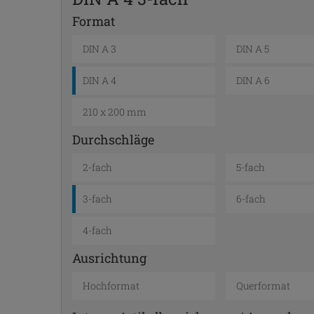
Format
DIN A 3
DIN A 5
DIN A 4
DIN A 6
210 x 200 mm
Durchschläge
2-fach
5-fach
3-fach
6-fach
4-fach
Ausrichtung
Hochformat
Querformat