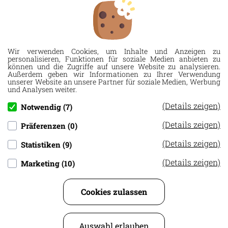
Allinger Str. 16
94474 Vilshofen a. d. Donau
Tel.
08541 2121
Wir verwenden Cookies, um Inhalte und Anzeigen zu
Fax 08541 3386
personalisieren, Funktionen für soziale Medien anbieten zu
können und die Zugriffe auf unsere Website zu analysieren.
Außerdem geben wir Informationen zu Ihrer Verwendung
info@rueckert-druck.de
unserer Website an unsere Partner für soziale Medien, Werbung
und Analysen weiter.
(Details zeigen)
Notwendig (7)
SIE HABEN FRAGEN?
(Details zeigen)
Präferenzen (0)
F.A.Q.
(Details zeigen)
Statistiken (9)
Zahlung und Versand
(Details zeigen)
Marketing (10)
Über uns
Kunden-Service
Cookies zulassen
INFORMATION
Auswahl erlauben