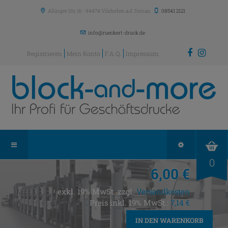
Allinger Str. 16
-
94474
Vilshofen a.d. Donau
08541 2121
info@rueckert-druck.de
Registrieren
Mein Konto
F.A.Q.
Impressum
0
6,00 €
exkl. 19% MwSt. zzgl.
Versandkosten
Preis inkl. 19% MwSt.:
7,14 €
IN DEN WARENKORB