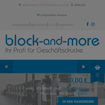
Allinger Str. 16
-
94474
Vilshofen a.d. Donau
08541 2121
info@rueckert-druck.de
Registrieren
Mein Konto
F.A.Q.
Impressum
0
0,00 €
exkl. 19% MwSt. zzgl.
Versandkosten
Preis inkl. 19% MwSt.:
0,00 €
IN DEN WARENKORB