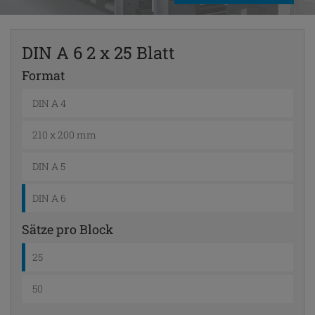
DIN A 6 2 x 25 Blatt
Format
DIN A 4
210 x 200 mm
DIN A 5
DIN A 6
Sätze pro Block
25
50