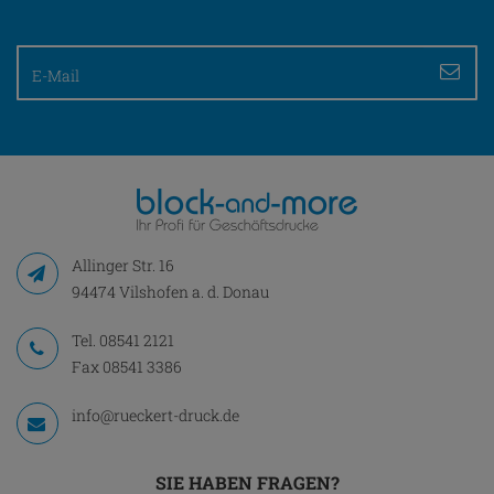
Allinger Str. 16
94474 Vilshofen a. d. Donau
Tel.
08541 2121
Fax 08541 3386
info@rueckert-druck.de
SIE HABEN FRAGEN?