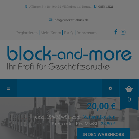
Allinger Str. 16
-
94474
Vilshofen a.d. Donau
08541 2121
info@rueckert-druck.de
Registrieren
Mein Konto
F.A.Q.
Impressum
0
20,00 €
exkl. 19% MwSt. zzgl.
Versandkosten
Preis inkl. 19% MwSt.:
23,80 €
IN DEN WARENKORB