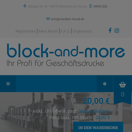
Allinger Str. 16
-
94474
Vilshofen a.d. Donau
08541 2121
info@rueckert-druck.de
Registrieren
Mein Konto
F.A.Q.
Impressum
0
20,00 €
exkl. 19% MwSt. zzgl.
Versandkosten
Preis inkl. 19% MwSt.:
23,80 €
IN DEN WARENKORB