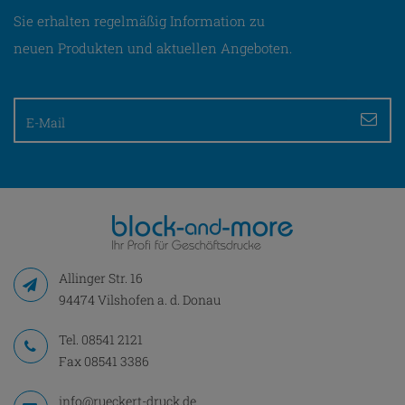
Sie erhalten regelmäßig Information zu
neuen Produkten und aktuellen Angeboten.
Allinger Str. 16
94474 Vilshofen a. d. Donau
Tel.
08541 2121
Fax 08541 3386
info@rueckert-druck.de