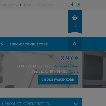
Mein Konto
F.A.Q.
Impressum
0
FO
INFO-DATENBLÄTTER
2,97 €
exkl. 19% MwSt. zzgl.
Versandkosten
Preis inkl. 19% MwSt.:
3,53 €
IN DEN WARENKORB
1. PRODUKT KONFIGURIEREN