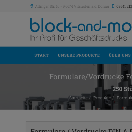
Allinger Str. 16
-
94474
Vilshofen a.d. Donau
08541 21
START
UNSERE PRODUKTE
ÜBER UNS
Formulare/Vordrucke Fo
250 St
Startseite
Produkte
Formula
Formulare / Vordrucke DIN A 