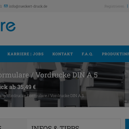
21
info@rueckert-druck.de
Registrieren
KARRIERE | JOBS
KONTAKT
F.A.Q.
PRODUKTIN
rmulare / Vordrucke DIN A 5
ück ab 35,49 €
re/Vordrucke Formulare / Vordrucke DIN A 5
5
INFOS & TIPPS