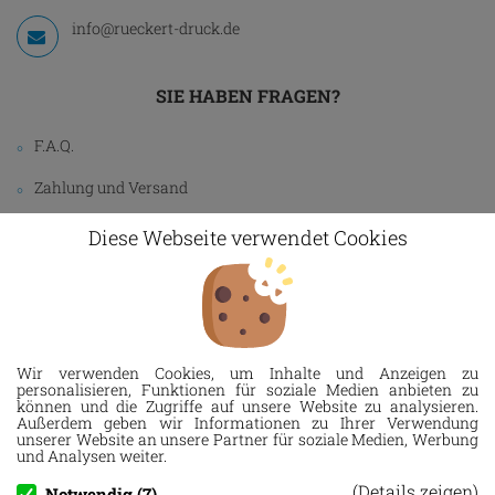
info@rueckert-druck.de
SIE HABEN FRAGEN?
F.A.Q.
Zahlung und Versand
Über uns
Diese Webseite verwendet Cookies
Kunden-Service
INFORMATION
Wir verwenden Cookies, um Inhalte und Anzeigen zu
Impressum
personalisieren, Funktionen für soziale Medien anbieten zu
können und die Zugriffe auf unsere Website zu analysieren.
Datenschutz
Außerdem geben wir Informationen zu Ihrer Verwendung
unserer Website an unsere Partner für soziale Medien, Werbung
und Analysen weiter.
AGB
(Details zeigen)
Notwendig (7)