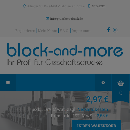
Allinger Str. 16
-
94474
Vilshofen a.d. Donau
08541 2121
info@rueckert-druck.de
Registrieren
Mein Konto
F.A.Q.
Impressum
0
2,97 €
exkl. 19% MwSt. zzgl.
Versandkosten
Preis inkl. 19% MwSt.:
3,53 €
IN DEN WARENKORB