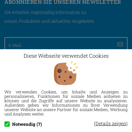
ABONNIEREN SIE UNSEREN NEWSLETTER
Sie erhalten regelmäßig Information zu
neuen Produkten und aktuellen Angeboten.
Diese Webseite verwendet Cookies
Wir verwenden Cookies, um Inhalte und Anzeigen zu
Allinger Str. 16
personalisieren, Funktionen für soziale Medien anbieten zu
können und die Zugriffe auf unsere Website zu analysieren.
94474 Vilshofen a. d. Donau
Außerdem geben wir Informationen zu Ihrer Verwendung
unserer Website an unsere Partner für soziale Medien, Werbung
und Analysen weiter.
Tel.
08541 2121
(Details zeigen)
Fax 08541 3386
Notwendig (7)