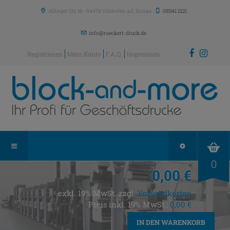
Allinger Str. 16
-
94474
Vilshofen a.d. Donau
08541 2121
info@rueckert-druck.de
Registrieren
Mein Konto
F.A.Q.
Impressum
0
0,00 €
exkl. 19% MwSt. zzgl.
Versandkosten
Preis inkl. 19% MwSt.:
0,00 €
IN DEN WARENKORB