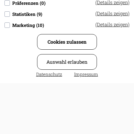
(Details zeigen)
Präferenzen (0)
info@rueckert-druck.de
(Details zeigen)
Statistiken (9)
SIE HABEN FRAGEN?
(Details zeigen)
Marketing (10)
F.A.Q.
Cookies zulassen
Zahlung und Versand
Über uns
Auswahl erlauben
Kunden-Service
Datenschutz
Impressum
INFORMATION
Impressum
Datenschutz
AGB
Widerrufsbelehrung